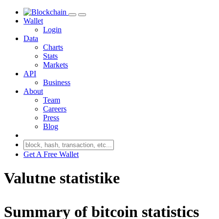
Wallet
Login
Data
Charts
Stats
Markets
API
Business
About
Team
Careers
Press
Blog
Get A Free Wallet
Valutne statistike
Summary of bitcoin statistics