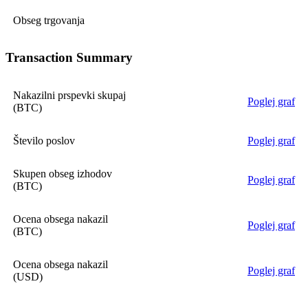
Obseg trgovanja
Transaction Summary
Nakazilni prspevki skupaj
Poglej graf
(BTC)
Število poslov
Poglej graf
Skupen obseg izhodov
Poglej graf
(BTC)
Ocena obsega nakazil
Poglej graf
(BTC)
Ocena obsega nakazil
Poglej graf
(USD)