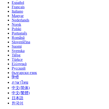
Español
Français
Italiano
Magyar
Nederlands
Norsk
Polski
Português
Română
Slovenščina
Suomi
Svenska
Tiếng
Türkçe
Ελληνικά
Русский
български език
हिन्दी
ภาษาไทย
中文(简体)
中文(繁體)
日本語
한국어