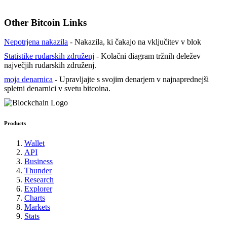
Other Bitcoin Links
Nepotrjena nakazila
- Nakazila, ki čakajo na vključitev v blok
Statistike rudarskih združenj
- Kolačni diagram tržnih deležev
največjih rudarskih združenj.
moja denarnica
- Upravljajte s svojim denarjem v najnaprednejši
spletni denarnici v svetu bitcoina.
Products
Wallet
API
Business
Thunder
Research
Explorer
Charts
Markets
Stats