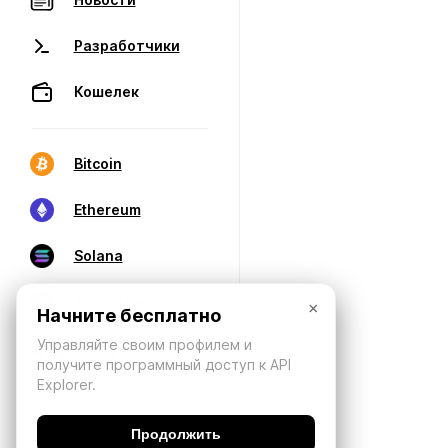
Разработчики
Кошелек
Bitcoin
Ethereum
Solana
Bitcoin Cash
×
Начните бесплатно
Управляйте своим профилем и
получите программный доступ к API
Explorer.
Продолжить