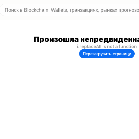
Произошла непредвиденна
i.replaceAll is not a function
Перезагрузить страницу