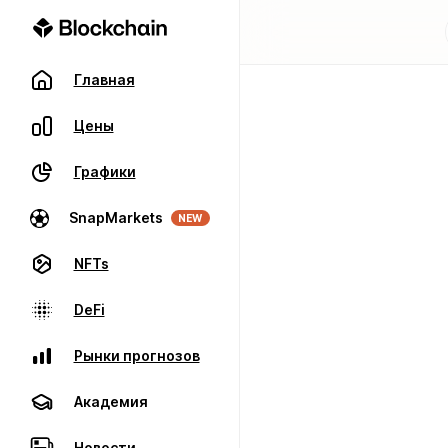
Главная
Цены
Графики
SnapMarkets
NEW
NFTs
DeFi
Рынки прогнозов
Академия
Новости