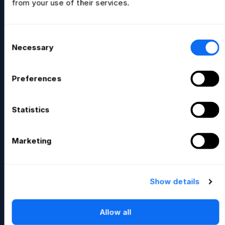
from your use of their services.
Лучшее место для торговли мемкойнами.
Consent
Размещённые монеты
+
Necessary
Selection
Preferences
Подробнее
Statistics
Marketing
Show details
Allow all